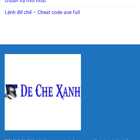
chuẩn và mới nhất
Lệnh đế chế – Cheat code aoe full