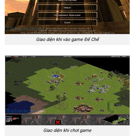
Giao diện khi vào game Đế Chế
Giao diện khi chơi game