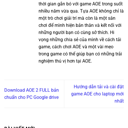
thời gian gắn bó với game AOE trong suốt
nhiều năm vừa qua. Tựa AOE không chỉ là
một trò chơi giải trí mà còn là một sân
chơi để mình hiện bản thân và kết nối với
những người bạn có cùng sở thích. Hi
vọng những chia sẻ của mình về cách tải
game, cách chơi AOE và một vài mẹo
trong game có thể giúp bạn có những trải
nghiệm thú vị hơn tại AOE.
Hướng dẫn tải và cài đặt
Download AOE 2 FULL bản
game AOE cho laptop mới
chuẩn cho PC Google drive
nhất