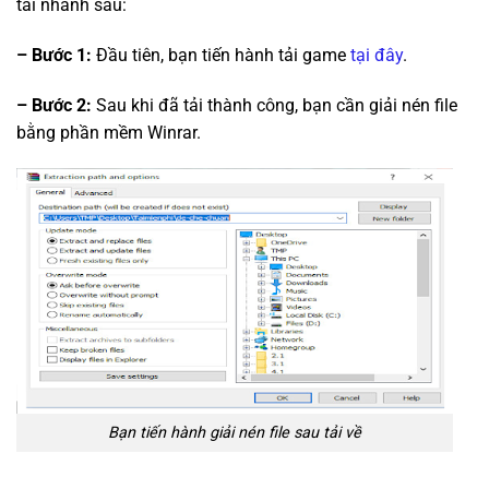
tải nhanh sau:
– Bước 1:
Đầu tiên, bạn tiến hành tải game
tại đây
.
– Bước 2:
Sau khi đã tải thành công, bạn cần giải nén file
bằng phần mềm Winrar.
Bạn tiến hành giải nén file sau tải về