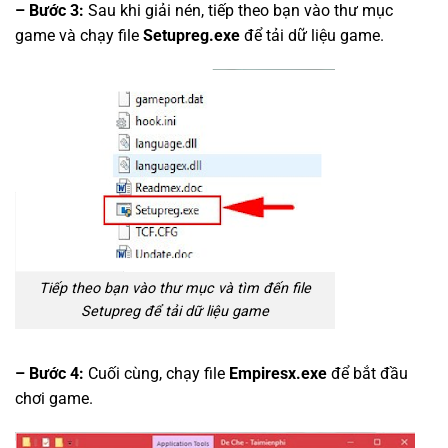
– Bước 3:
Sau khi giải nén, tiếp theo bạn vào thư mục
game và chạy file
Setupreg.exe
để tải dữ liệu game.
Tiếp theo bạn vào thư mục và tìm đến file
Setupreg để tải dữ liệu game
– Bước 4:
Cuối cùng, chạy file
Empiresx.exe
để bắt đầu
chơi game.