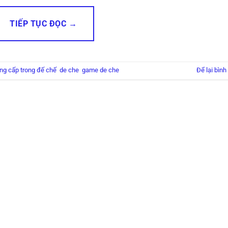
TIẾP TỤC ĐỌC
→
ng cấp trong đế chế
,
de che
,
game de che
Để lại bình