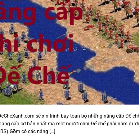
aiDeCheXanh.com sẽ xin trình bày tòan bộ những nâng cấp Đế ch
 nâng cấp cơ bản nhất mà một người chơi Đế chế phải nắm đượ
à BS) Gồm có các nâng […]