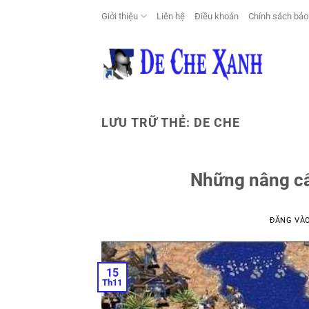
Bỏ
Giới thiệu
Liên hệ
Điều khoản
Chính sách bảo
qua
nội
dung
LƯU TRỮ THẺ:
DE CHE
Những nâng cấ
ĐĂNG VÀ
15
Th11