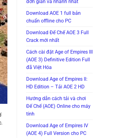
đơn giản và nhanh nhất
Download AOE 1 full bản
chuẩn offline cho PC
Download Đế Chế AOE 3 Full
Crack mới nhất
Cách cài đặt Age of Empires III
(AOE 3) Definitive Edition Full
đã Việt Hóa
Download Age of Empires II:
HD Edition – Tải AOE 2 HD
Hướng dẫn cách tải và chơi
Đế Chế (AOE) Online cho máy
tính
ế
c.
Download Age of Empires IV
(AOE 4) Full Version cho PC