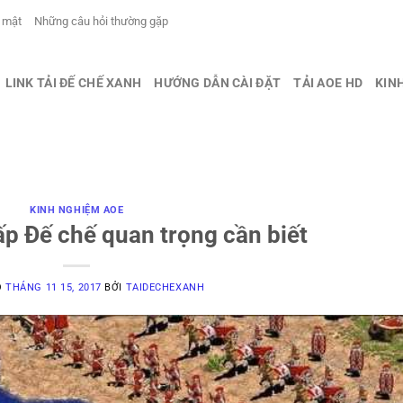
 mật
Những câu hỏi thường gặp
LINK TẢI ĐẾ CHẾ XANH
HƯỚNG DẪN CÀI ĐẶT
TẢI AOE HD
KIN
KINH NGHIỆM AOE
p Đế chế quan trọng cần biết
O
THÁNG 11 15, 2017
BỞI
TAIDECHEXANH