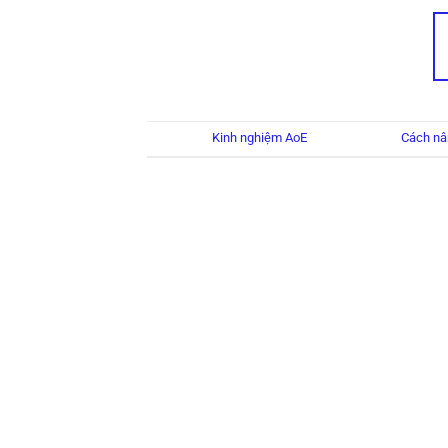
Đăng trong
Kinh nghiệm AoE
|
Được gắn thẻ
Cách nâ