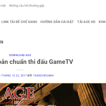
 mật
Những câu hỏi thường gặp
LINK TẢI ĐẾ CHẾ XANH
HƯỚNG DẪN CÀI ĐẶT
TẢI AOE HD
KIN
ẨN
DOWNLOAD AOE
 bản chuẩn thi đấu GameTV
O
THÁNG 12 22, 2017
BỞI
TAIDECHEXANH