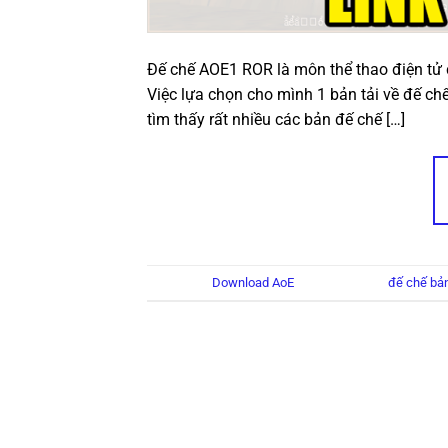
Đế chế AOE1 ROR là môn thể thao điện tử c
Việc lựa chọn cho mình 1 bản tải về đế chế
tìm thấy rất nhiều các bản đế chế […]
Đăng trong
Download AoE
|
Được gắn thẻ
đế chế bả