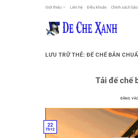
Bỏ
Giới thiệu
Liên hệ
Điều khoản
Chính sách bảo
qua
nội
dung
LƯU TRỮ THẺ:
ĐẾ CHẾ BẢN CHU
Tải đế chế
ĐĂNG VÀ
22
Th12